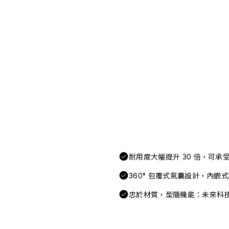
耐用度大幅提升 30 倍，可
360° 包覆式氣囊設計，內嵌
忠於材質，型隨機能：未來科