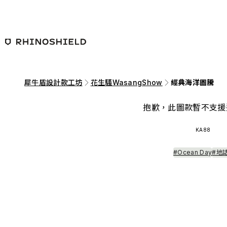
跳至主要內容
犀牛盾設計款工坊
花生騷WasangShow
經典海洋圖騰
抱歉，此圖款暫不支援
KA88
#Ocean Day
#地