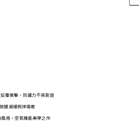
承受反覆衝擊，防護力不易衰退
式按鍵減緩側摔傷害
技風格，空氣機能美學之作