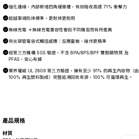
強化邊緣，內部新增四角緩衝槽，有效吸收高達 71% 衝擊力
超越軍規防摔標準，更耐摔更耐用
無線充電 ＊無線充電兼容性會因不同機型而有所差異
奈米碳管電容式觸控感應：反應靈敏、操作更精準
經第三方機構 SGS 驗證，不含 BPA/BPS/BPF 雙酚類物質 及
PFAS，安心有據
業界權威 UL 2809 第三方驗證，擁有至少 91% 的再生內容物（由
100% 再生塑料製成）完整追溯回收來源，100% 可循環再生。
產品規格
材質