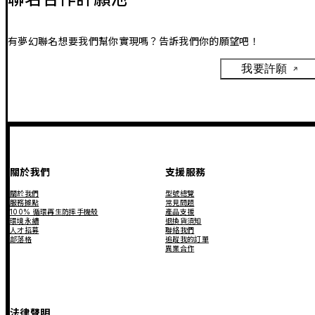
有夢幻聯名想要我們幫你實現嗎？告訴我們你的願望吧！
我要許願
關於我們
支援服務
關於我們
型號總覽
服務據點
常見問題
100% 循環再生防摔手機殼
產品支援
環境永續
退換貨須知
人才招募
聯絡我們
部落格
追蹤我的訂單
異業合作
法律聲明