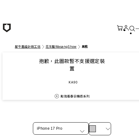
跳至主要內容
犀牛盾設計款工坊
花生騷WasangShow
黑熊
抱歉，此圖款暫不支援選定裝
置
KA90
點我看春日霧透系列
iPhone 17 Pro