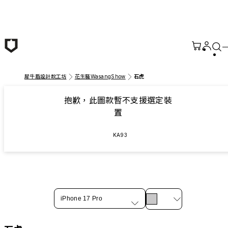
跳至主要內容
犀牛盾設計款工坊
花生騷WasangShow
石虎
抱歉，此圖款暫不支援選定裝
置
KA93
iPhone 17 Pro