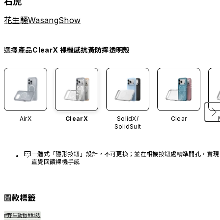
石虎
花生騷WasangShow
選擇產品
ClearX 裸機感抗黃防摔透明殼
AirX
ClearX
SolidX/
Clear
SolidSuit
一體式「隱形按鈕」設計，不可更換；並在相機按鈕處精準開孔，實現
直覺回饋裸機手感
圖款標籤
#野生動物
#地誌