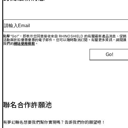
請輸入Email
點擊“Go!”，即表示您同意接收來自 RHINOSHIELD 的有關最新產品消息、促銷
活動與折扣優惠優惠的電子郵件。您可以隨時取消訂閱。有關更多資訊，請閱讀
我們的
網站使用條款
。
Go!
聯名合作許願池
有夢幻聯名想要我們幫你實現嗎？告訴我們你的願望吧！