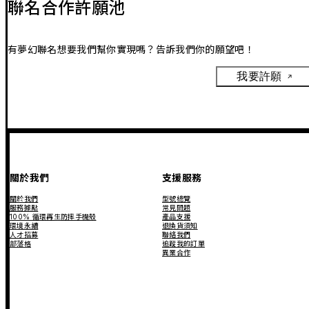
聯名合作許願池
有夢幻聯名想要我們幫你實現嗎？告訴我們你的願望吧！
我要許願
關於我們
支援服務
關於我們
型號總覽
服務據點
常見問題
100% 循環再生防摔手機殼
產品支援
環境永續
退換貨須知
人才招募
聯絡我們
部落格
追蹤我的訂單
異業合作