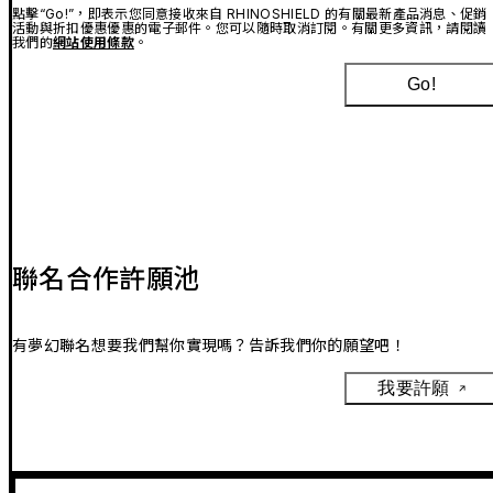
點擊“Go!”，即表示您同意接收來自 RHINOSHIELD 的有關最新產品消息、促銷
活動與折扣優惠優惠的電子郵件。您可以隨時取消訂閱。有關更多資訊，請閱讀
我們的
網站使用條款
。
Go!
聯名合作許願池
有夢幻聯名想要我們幫你實現嗎？告訴我們你的願望吧！
我要許願