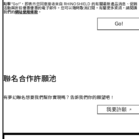
點擊“Go!”，即表示您同意接收來自 RHINOSHIELD 的有關最新產品消息、促銷
活動與折扣優惠優惠的電子郵件。您可以隨時取消訂閱。有關更多資訊，請閱讀
我們的
網站使用條款
。
Go!
聯名合作許願池
有夢幻聯名想要我們幫你實現嗎？告訴我們你的願望吧！
我要許願