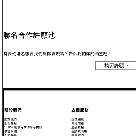
聯名合作許願池
有夢幻聯名想要我們幫你實現嗎？告訴我們你的願望吧！
我要許願
關於我們
支援服務
關於我們
型號總覽
服務據點
常見問題
100% 循環再生防摔手機殼
產品支援
環境永續
退換貨須知
人才招募
聯絡我們