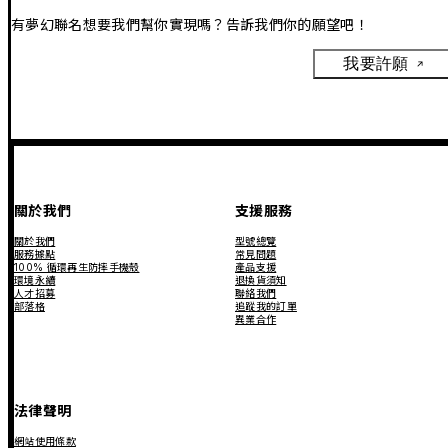
有夢幻聯名想要我們幫你實現嗎？告訴我們你的願望吧！
我要許願
關於我們
支援服務
關於我們
型號總覽
服務據點
常見問題
100% 循環再生防摔手機殼
產品支援
環境永續
退換貨須知
人才招募
聯絡我們
部落格
追蹤我的訂單
異業合作
法律聲明
網站使用條款