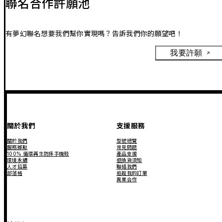
聯名合作許願池
有夢幻聯名想要我們幫你實現嗎？告訴我們你的願望吧！
我要許願
關於我們
支援服務
關於我們
型號總覽
服務據點
常見問題
100% 循環再生防摔手機殼
產品支援
環境永續
退換貨須知
人才招募
聯絡我們
部落格
追蹤我的訂單
異業合作