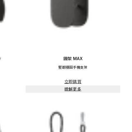
卡
固架 MAX
堅韌穩固手機支架
立即購買
瞭解更多