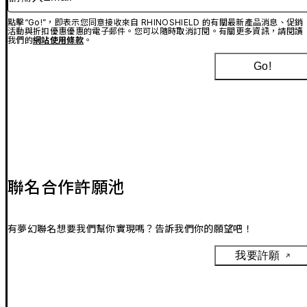
點擊“Go!”，即表示您同意接收來自 RHINOSHIELD 的有關最新產品消息、促銷
活動與折扣優惠優惠的電子郵件。您可以隨時取消訂閱。有關更多資訊，請閱讀
我們的
網站使用條款
。
Go!
聯名合作許願池
有夢幻聯名想要我們幫你實現嗎？告訴我們你的願望吧！
我要許願