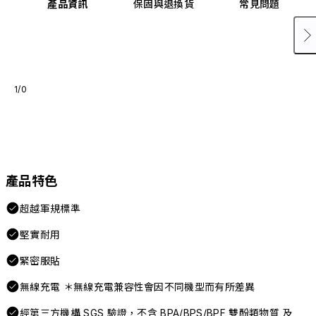
產品資訊
保固與退換貨
常見問題
1/0
產品特色
超越軍規標準
堅實耐用
緊密服貼
無線充電 ＊無線充電兼容性會因不同機型而有所差異
經第三方機構 SGS 驗證，不含 BPA/BPS/BPF 雙酚類物質 及