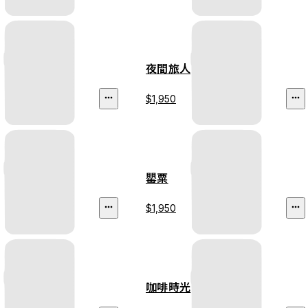
夜間旅人
$1,950
罌粟
$1,950
咖啡時光