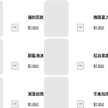
貓的形狀
晚間愛
$1,950
$1,950
蔚藍海沫
紅白絮
$1,950
$1,950
葉落紛飛
午後玩
$1,950
$1,950