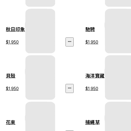
秋日印象
馳騁
$1,950
$1,950
貝殼
海洋寶藏
$1,950
$1,950
花束
捕蠅草