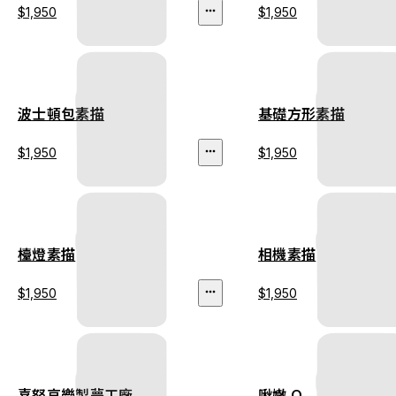
$1,950
$1,950
波士頓包素描
基礎方形素描
$1,950
$1,950
檯燈素描
相機素描
$1,950
$1,950
喜怒哀樂製夢工廠
啾嫩 Q