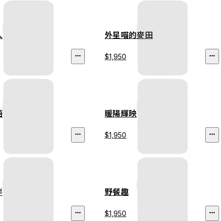
人
外星喵的麥田
$1,950
語
暖陽輝映
$1,950
伴
野餐趣
$1,950