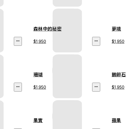
森林中的秘密
夢境
$1,950
$1,950
珊瑚
鵝卵石
$1,950
$1,950
果實
蘋果