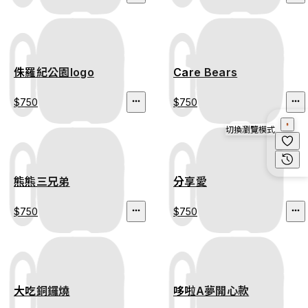
侏羅紀公園logo
Care Bears
$750
$750
切換瀏覽模式
熊熊三兄弟
分享愛
$750
$750
大吃銅鑼燒
哆啦A夢開心款