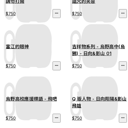
請勿打開
詛咒的笑容
$750
$750
富江的眼神
吉祥物系列 - 烏野高中(烏
鴉) - 日向&影山 01
$750
$750
烏野高校應援標語 - 飛吧
Q 版人物 - 日向翔陽&影山
飛雄
$750
$750