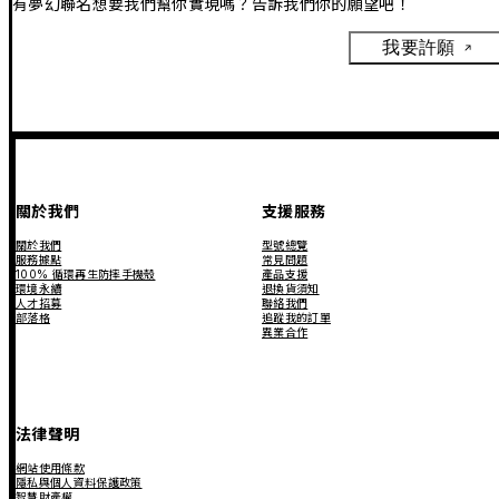
有夢幻聯名想要我們幫你實現嗎？告訴我們你的願望吧！
我要許願
關於我們
支援服務
關於我們
型號總覽
服務據點
常見問題
100% 循環再生防摔手機殼
產品支援
環境永續
退換貨須知
人才招募
聯絡我們
部落格
追蹤我的訂單
異業合作
法律聲明
網站使用條款
隱私與個人資料保護政策
智慧財產權