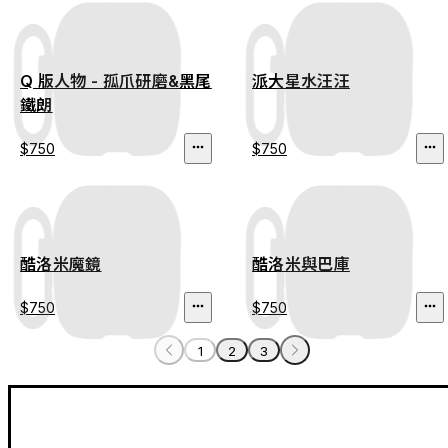
Q 版人物 - 孤爪研磨&黑尾
派大星水汪汪
鐵朗
$750
$750
酷洛米魔鏡
酷洛米與巴庫
$750
$750
1
2
3