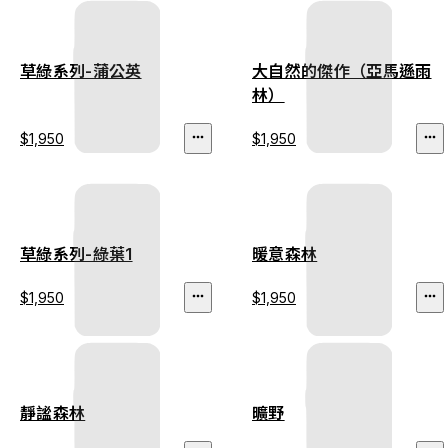
草綠系列-蒲公英
大自然的傑作（亞馬遜雨
林）
$1,950
$1,950
草綠系列-綠葉1
暖意森林
$1,950
$1,950
靜謐森林
曠野