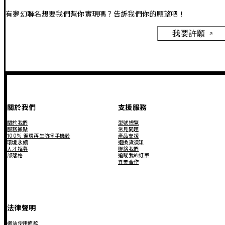
有夢幻聯名想要我們幫你實現嗎？告訴我們你的願望吧！
我要許願
關於我們
支援服務
關於我們
型號總覽
服務據點
常見問題
100% 循環再生防摔手機殼
產品支援
環境永續
退換貨須知
人才招募
聯絡我們
部落格
追蹤我的訂單
異業合作
法律聲明
網站使用條款