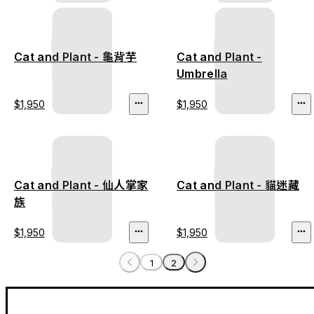
Cat and Plant - 龜背芋
Cat and Plant -
Umbrella
$1,950
$1,950
Cat and Plant - 仙人掌家
Cat and Plant - 貓迷藏
族
$1,950
$1,950
1
2