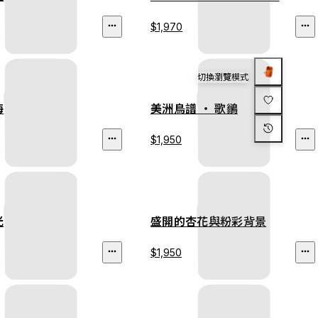
$1,970
切換瀏覽模式
海
美洲鳥譜 ‧ 歌鶲
$1,950
光
盛開的杏花與粉彩背景
$1,950