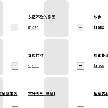
永恆不變的樂園
散步
$1,950
$1,950
喜馬拉雅
探索指
$1,950
$1,950
亞納國家公
草綠系列-綠葉1
暖意森