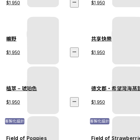
$1,950
$1,950
曠野
共享快樂
$1,950
$1,950
植萃 – 琥珀色
德文郡・希望灣海萵
$1,950
$1,950
客製化設計
客製化設計
Field of Poppies
Field of Strawberri