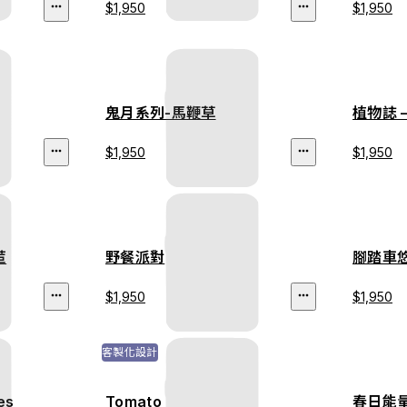
$1,950
$1,950
鬼月系列-馬鞭草
植物誌 
$1,950
$1,950
苣
野餐派對
腳踏車
$1,950
$1,950
客製化設計
es
Tomato
春日能