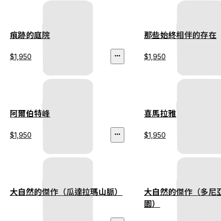
痕跡的庭院
那些始終相伴的存在
$1,950
$1,950
阿爾伯特峰
喜馬拉雅
$1,950
$1,950
大自然的傑作（瓜達拉瑪山脈）
大自然的傑作（多尼
園）