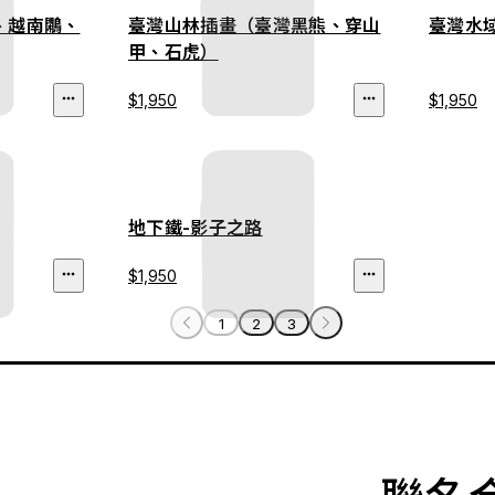
、越南鷴、
臺灣山林插畫（臺灣黑熊、穿山
臺灣水
甲、石虎）
$1,950
$1,950
地下鐵-影子之路
$1,950
1
2
3