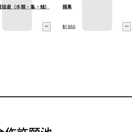
域插畫（水獺、龜、蛙）
蘋果
$1,950