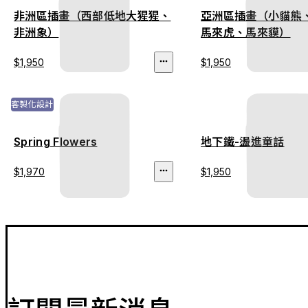
非洲區插畫（西部低地大猩猩、
亞洲區插畫（小貓熊
非洲象）
馬來虎、馬來貘）
$1,950
$1,950
客製化設計
Spring Flowers
地下鐵-盪進童話
$1,970
$1,950