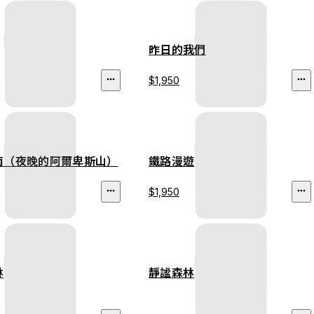
昨日的我們
$1,950
南（夜晚的阿爾卑斯山）
鐵路漫遊
$1,950
林
靜謐森林