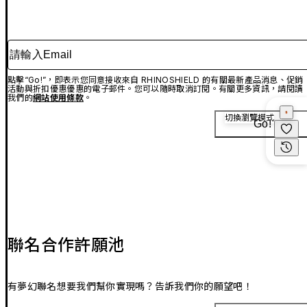
請輸入Email
點擊“Go!”，即表示您同意接收來自 RHINOSHIELD 的有關最新產品消息、促銷
活動與折扣優惠優惠的電子郵件。您可以隨時取消訂閱。有關更多資訊，請閱讀
我們的
網站使用條款
。
切換瀏覽模式
Go!
聯名合作許願池
有夢幻聯名想要我們幫你實現嗎？告訴我們你的願望吧！