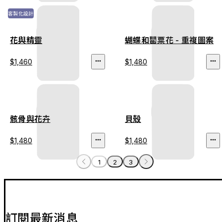
客製化設計
花與精靈
蝴蝶和罌粟花 - 重複圖案
$1,460
$1,480
骸骨與花卉
貝殼
$1,480
$1,480
1
2
3
訂閱最新消息