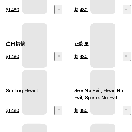
$1,480
$1,480
往日情懷
正能量
$1,480
$1,480
Smiling Heart
See No Evil, Hear No
Evil, Speak No Evil
$1,480
$1,480