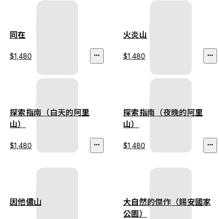
同在
火炎山
$1,480
$1,480
探索指南（白天的阿里
探索指南（夜晚的阿里
山）
山）
$1,480
$1,480
因他儂⼭
大自然的傑作（錫安國家
公園）