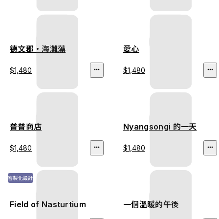
德文郡・海灘藻
愛心
$1,480
$1,480
普普商店
Nyangsongi 的一天
$1,480
$1,480
客製化設計
Field of Nasturtium
一個溫暖的午後