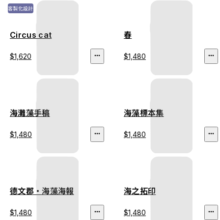
客製化設計
Circus cat
春
$1,620
$1,480
海灘藻手稿
海藻標本集
$1,480
$1,480
德文郡・海藻海報
海之拓印
$1,480
$1,480