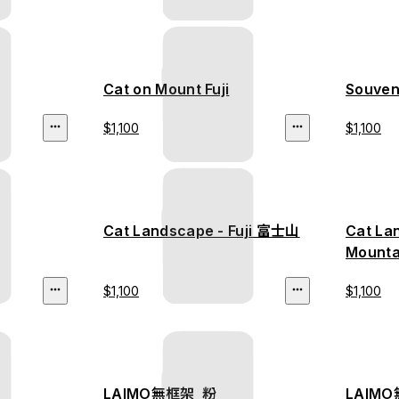
Cat on Mount Fuji
Souven
$1,100
$1,100
Cat Landscape - Fuji 富士山
Cat La
Mount
$1,100
$1,100
LAIMO無框架_粉
LAIM