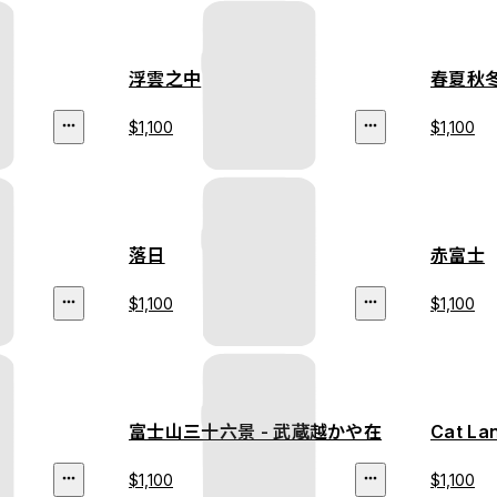
浮雲之中
春夏秋
$1,100
$1,100
落日
赤富士
$1,100
$1,100
富士山三十六景 - 武蔵越かや在
Cat L
$1,100
$1,100