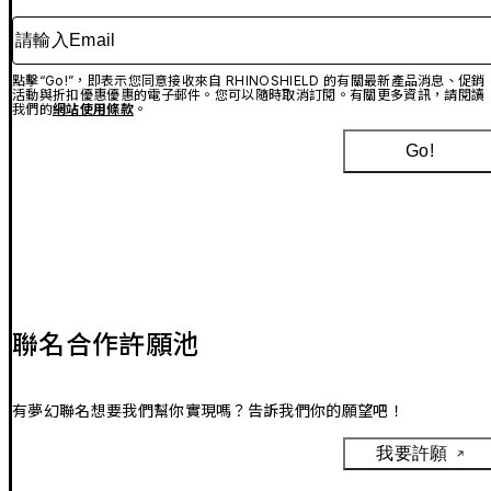
請輸入Email
點擊“Go!”，即表示您同意接收來自 RHINOSHIELD 的有關最新產品消息、促銷
活動與折扣優惠優惠的電子郵件。您可以隨時取消訂閱。有關更多資訊，請閱讀
我們的
網站使用條款
。
Go!
聯名合作許願池
有夢幻聯名想要我們幫你實現嗎？告訴我們你的願望吧！
我要許願