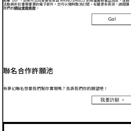
點擊“Go!”，即表示您同意接收來自 RHINOSHIELD 的有關最新產品消息、促銷
活動與折扣優惠優惠的電子郵件。您可以隨時取消訂閱。有關更多資訊，請閱讀
我們的
網站使用條款
。
Go!
聯名合作許願池
有夢幻聯名想要我們幫你實現嗎？告訴我們你的願望吧！
我要許願