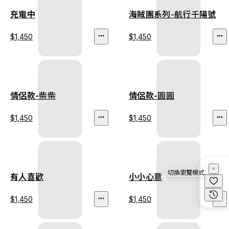
充電中
海賊團系列-航行千陽號
$1,450
$1,450
情侶款-柴柴
情侶款-圓圓
$1,450
$1,450
切換瀏覽模式
有人喜歡
小小心意
$1,450
$1,450