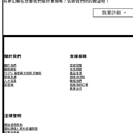
有夢幻聯名想要我們幫你實現嗎？告訴我們你的願望吧！
我要許願
關於我們
支援服務
關於我們
型號總覽
服務據點
常見問題
100% 循環再生防摔手機殼
產品支援
環境永續
退換貨須知
人才招募
聯絡我們
部落格
追蹤我的訂單
異業合作
法律聲明
網站使用條款
隱私與個人資料保護政策
智慧財產權