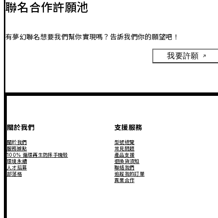
聯名合作許願池
有夢幻聯名想要我們幫你實現嗎？告訴我們你的願望吧！
我要許願
關於我們
支援服務
關於我們
型號總覽
服務據點
常見問題
100% 循環再生防摔手機殼
產品支援
環境永續
退換貨須知
人才招募
聯絡我們
部落格
追蹤我的訂單
異業合作