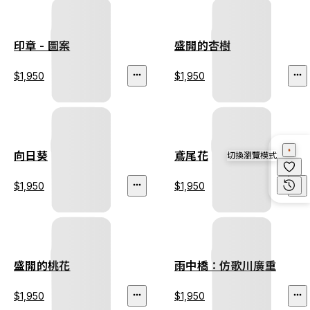
印章 - 圖案
盛開的杏樹
$1,950
$1,950
向日葵
鳶尾花
切換瀏覽模式
$1,950
$1,950
盛開的桃花
雨中橋：仿歌川廣重
$1,950
$1,950