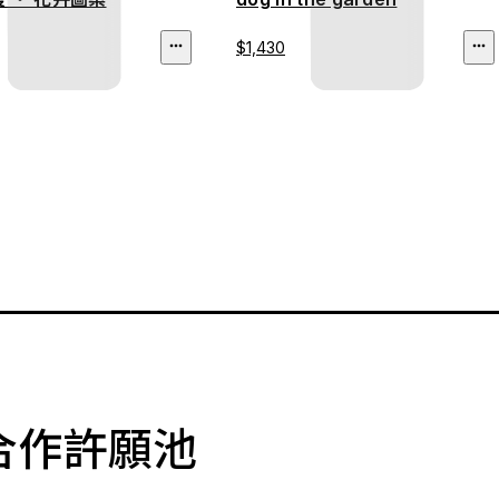
$1,430
合作許願池