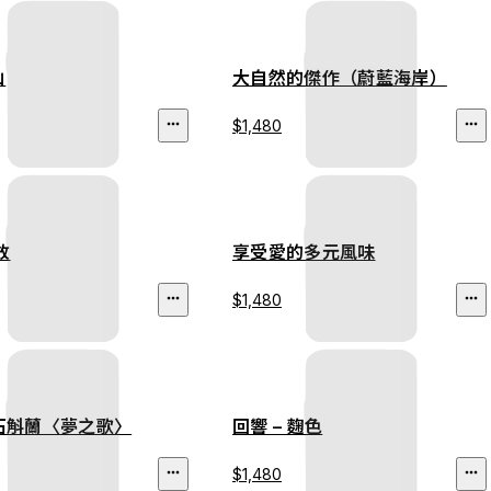
山
大自然的傑作（蔚藍海岸）
$1,480
放
享受愛的多元風味
$1,480
 石斛蘭〈夢之歌〉
回響 – 麴色
$1,480