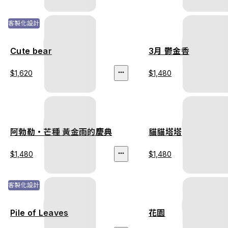
客製化設計
Cute bear
3月 鬱金香
$1,620
$1,480
阿勃勒・芒種 黃金雨的慶典
貓貓塔塔
$1,480
$1,480
客製化設計
Pile of Leaves
花園