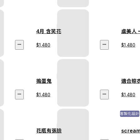
4月 含笑花
虞美人
$1,480
$1,480
搗蛋鬼
適合晾
$1,480
$1,480
客製化設計
花瓶有張臉
scream