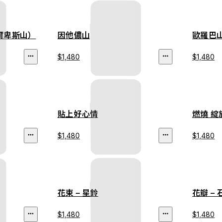
爾卑斯山）
因他儂⼭
歐羅巴
$1,480
$1,480
貼上好心情
燃燒 綻
$1,480
$1,480
花束 – 星鈴
花瓣 –
$1,480
$1,480