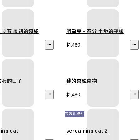
・立春 最初的繽紛
羽扇豆・春分 土地的守護
$1,480
衣服的日子
我的靈魂食物
$1,480
客製化設計
ing cat
screaming cat 2