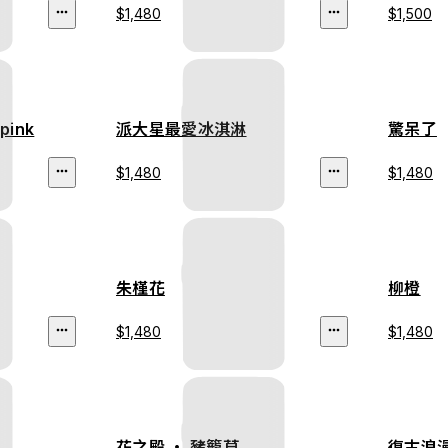
$1,480
$1,500
 pink
派大星最愛冰淇淋
驚呆了
$1,480
$1,480
朱槿花
柳橙
$1,480
$1,480
花之殿 ‧ 豬籠草
復古浪漫