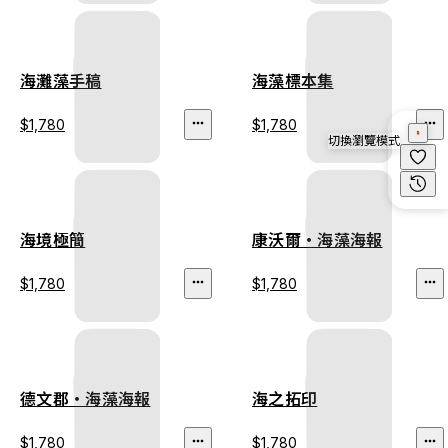
海灘藻手稿
海藻標本集
$1,780
$1,780
切換瀏覽模式
海境極簡
康沃爾・海藻海報
$1,780
$1,780
德文郡・海藻海報
海之拓印
$1,780
$1,780