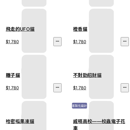
飛走的UFO貓
橙香貓
$1,780
$1,780
糰子貓
不對勁招財貓
$1,780
$1,780
客製化設計
哈密呱果凍貓
威嗝高校——校蟲電子花
車