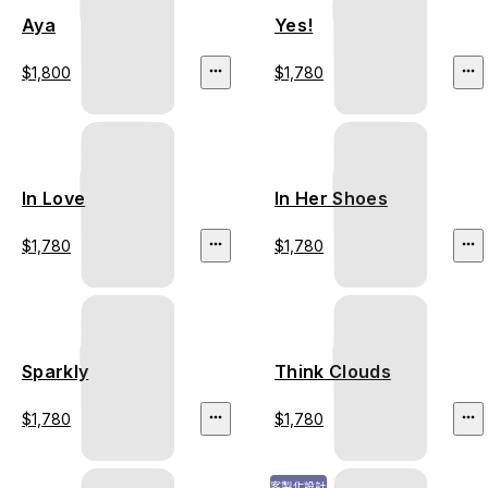
Aya
Yes!
$1,800
$1,780
In Love
In Her Shoes
$1,780
$1,780
Sparkly
Think Clouds
$1,780
$1,780
客製化設計