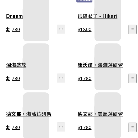
Dream
眼鏡女子 - Hikari
$1,780
$1,800
深海盛放
康沃爾・海灘藻研習
$1,780
$1,780
德文郡・海萵苣研習
德文郡・美扇藻研習
$1,780
$1,780