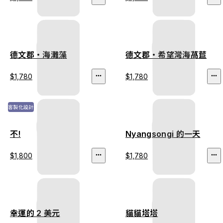
德文郡・海灘藻
德文郡・希望灣海萵苣
$1,780
$1,780
客製化設計
不!
Nyangsongi 的一天
$1,800
$1,780
幸運的 2 美元
貓貓塔塔