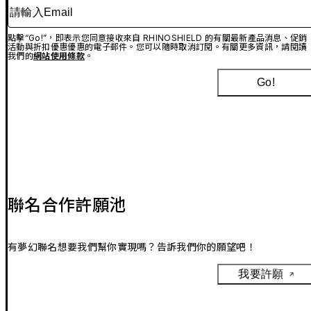
請輸入Email
點擊“Go!”，即表示您同意接收來自 RHINOSHIELD 的有關最新產品消息、促銷
活動與折扣優惠優惠的電子郵件。您可以隨時取消訂閱。有關更多資訊，請閱讀
我們的
網站使用條款
。
Go!
聯名合作許願池
有夢幻聯名想要我們幫你實現嗎？告訴我們你的願望吧！
我要許願