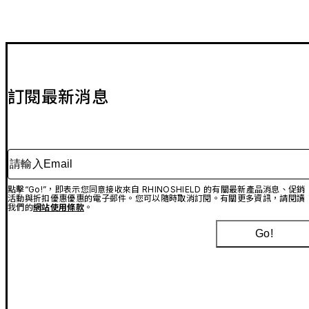
Clear 透明手機殼安裝教學
SolidSuit 防摔背蓋手機殼安裝教學 (鏡頭框版本專用)
訂閱最新消息
請輸入Email
點擊“Go!”，即表示您同意接收來自 RHINOSHIELD 的有關最新產品消息、促銷
活動與折扣優惠優惠的電子郵件。您可以隨時取消訂閱。有關更多資訊，請閱讀
我們的
網站使用條款
。
Go!