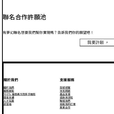
聯名合作許願池
有夢幻聯名想要我們幫你實現嗎？告訴我們你的願望吧！
我要許願
關於我們
支援服務
關於我們
型號總覽
服務據點
常見問題
100% 循環再生防摔手機殼
產品支援
環境永續
退換貨須知
人才招募
聯絡我們
部落格
追蹤我的訂單
異業合作