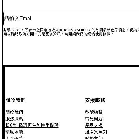
請輸入Email
點擊“Go!”，即表示您同意接收來自 RHINOSHIELD 的有關最新產品消息
可以隨時取消訂閱。有關更多資訊，請閱讀我們的
網站使用條款
。
關於我們
支援服務
關於我們
型號總覽
服務據點
常見問題
100% 循環再生防摔手機殼
產品支援
環境永續
退換貨須知
人才招募
聯絡我們