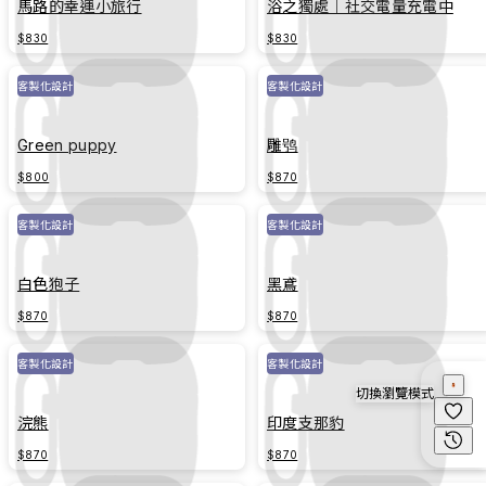
馬路的幸運小旅行
浴之獨處｜社交電量充電中
$830
$830
客製化設計
客製化設計
Green puppy
雕鸮
$800
$870
客製化設計
客製化設計
白色狍子
黑鳶
$870
$870
客製化設計
客製化設計
切換瀏覽模式
浣熊
印度支那豹
$870
$870