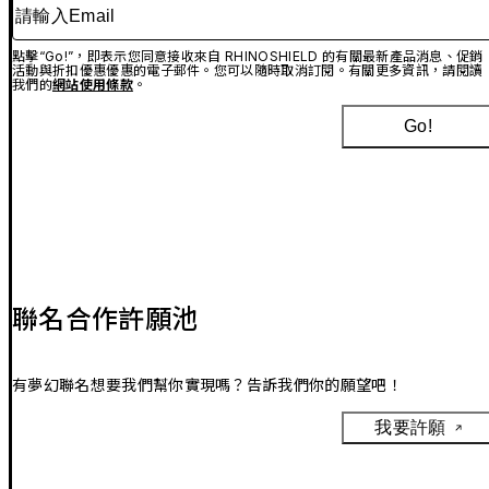
請輸入Email
點擊“Go!”，即表示您同意接收來自 RHINOSHIELD 的有關最新產品消息、促銷
活動與折扣優惠優惠的電子郵件。您可以隨時取消訂閱。有關更多資訊，請閱讀
我們的
網站使用條款
。
Go!
聯名合作許願池
有夢幻聯名想要我們幫你實現嗎？告訴我們你的願望吧！
我要許願