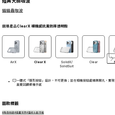
經典大臉咖波
貓貓蟲咖波
選擇產品
ClearX 裸機感抗黃防摔透明殼
AirX
ClearX
SolidX/
Clear
SolidSuit
一體式「隱形按鈕」設計，不可更換；並在相機按鈕處精準開孔，實現
直覺回饋裸機手感
圖款標籤
#角色物語
#插畫世界
#藝術＆創作者