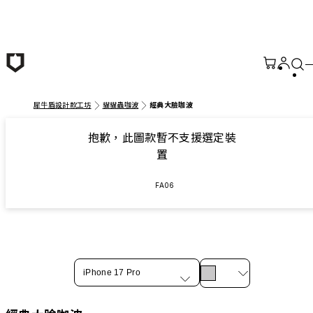
跳至主要內容
犀牛盾設計款工坊
貓貓蟲咖波
經典大臉咖波
抱歉，此圖款暫不支援選定裝
置
FA06
iPhone 17 Pro