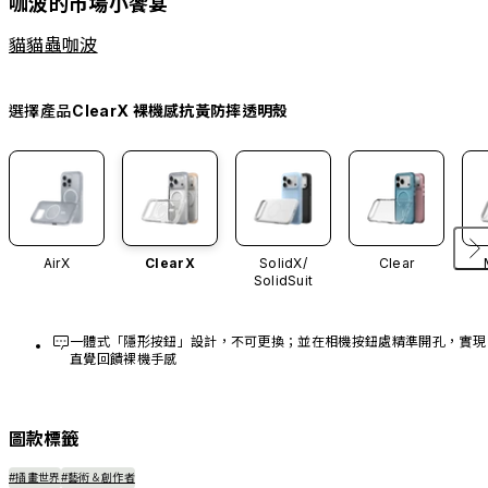
咖波的市場小饗宴
貓貓蟲咖波
選擇產品
ClearX 裸機感抗黃防摔透明殼
AirX
ClearX
SolidX/
Clear
SolidSuit
一體式「隱形按鈕」設計，不可更換；並在相機按鈕處精準開孔，實現
直覺回饋裸機手感
圖款標籤
#插畫世界
#藝術＆創作者