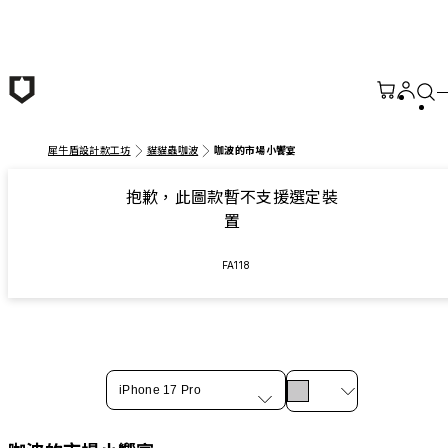
跳至主要內容
犀牛盾設計款工坊
貓貓蟲咖波
咖波的市場小饗宴
抱歉，此圖款暫不支援選定裝
置
FA118
iPhone 17 Pro