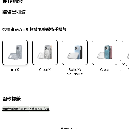
便便咖波
貓貓蟲咖波
選擇產品
AirX 極致氣墊緩衝手機殼
AirX
ClearX
SolidX/
Clear
SolidSuit
圖款標籤
#角色物語
#插畫世界
#藝術＆創作者