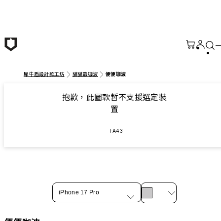
跳至主要內容
犀牛盾設計款工坊
貓貓蟲咖波
便便咖波
抱歉，此圖款暫不支援選定裝
置
FA43
iPhone 17 Pro