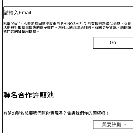
請輸入Email
點擊“Go!”，即表示您同意接收來自 RHINOSHIELD 的有關最新產品消息、促銷
活動與折扣優惠優惠的電子郵件。您可以隨時取消訂閱。有關更多資訊，請閱讀
我們的
網站使用條款
。
Go!
聯名合作許願池
有夢幻聯名想要我們幫你實現嗎？告訴我們你的願望吧！
我要許願