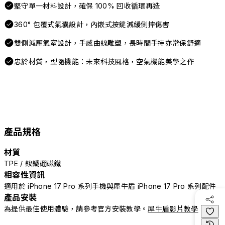
堅守單一材料設計，確保 100% 回收循環再造
360° 包覆式氣囊設計，內嵌式按鍵減緩側摔傷害
雙側減壓氣室設計，手感曲線雕塑，長時間手持亦常保舒適
忠於材質，型隨機能：未來科技風格，空氣機能美學之作
產品規格
材質
TPE / 釹鐵硼磁鐵
相容性資訊
適用於 iPhone 17 Pro 系列手機與犀牛盾 iPhone 17 Pro 系列配件
產品安裝
為提供最佳使用體驗，請參考官方安裝教學。
犀牛盾影片教學