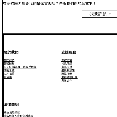
有夢幻聯名想要我們幫你實現嗎？告訴我們你的願望吧！
我要許願
關於我們
支援服務
關於我們
型號總覽
服務據點
常見問題
100% 循環再生防摔手機殼
產品支援
環境永續
退換貨須知
人才招募
聯絡我們
部落格
追蹤我的訂單
異業合作
法律聲明
網站使用條款
隱私與個人資料保護政策