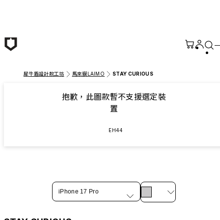
跳至主要內容
犀牛盾設計款工坊
馬來貘LAIMO
STAY CURIOUS
抱歉，此圖款暫不支援選定裝
置
EH44
iPhone 17 Pro