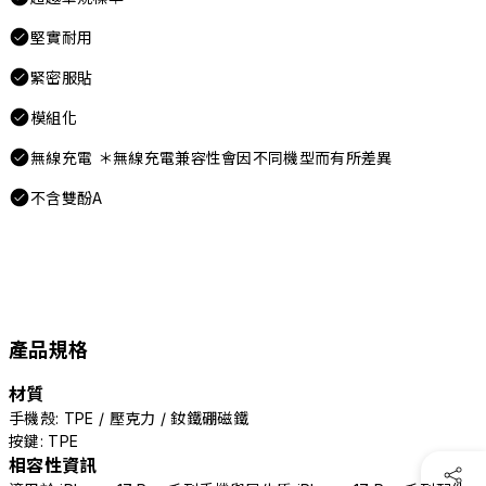
堅實耐用
緊密服貼
模組化
無線充電 ＊無線充電兼容性會因不同機型而有所差異
不含雙酚A
產品規格
材質
手機殼: TPE / 壓克力 / 釹鐵硼磁鐵
按鍵: TPE
相容性資訊