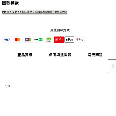
圖款標籤
#動漫！啟動！
#聖誕禮物：友誼篇
#熱銷排行
#排球對決
支援付款方式
產品資訊
保固與退換貨
常見問題
1/0