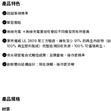
產品特色
超越軍規標準
緊密服貼
無線充電 ＊無線充電兼容性會因不同機型而有所差異
業界權威 UL 2809 第三方驗證，擁有至少 91% 的再生內容物（由
100% 再生塑料製成）完整追溯回收來源，100% 可循環再生。
奈米碳管電容式觸控感應：反應靈敏、操作更精準
創新雙向結構設計：降低誤觸、操作更流暢
產品規格
材質