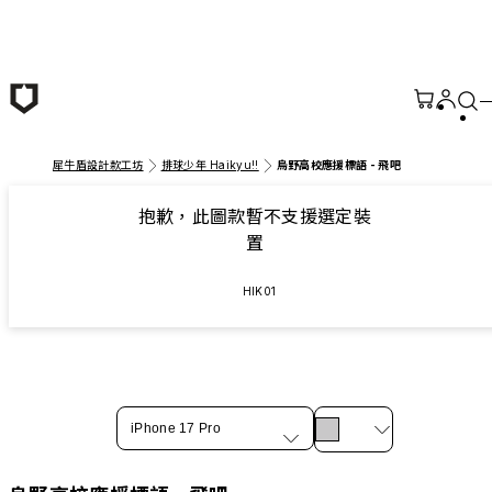
跳至主要內容
犀牛盾設計款工坊
排球少年 Haikyu!!
烏野高校應援標語 - 飛吧
抱歉，此圖款暫不支援選定裝
置
HIK01
iPhone 17 Pro