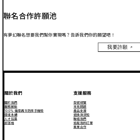
聯名合作許願池
有夢幻聯名想要我們幫你實現嗎？告訴我們你的願望吧！
我要許願
關於我們
支援服務
關於我們
型號總覽
服務據點
常見問題
100% 循環再生防摔手機殼
產品支援
環境永續
退換貨須知
人才招募
聯絡我們
部落格
追蹤我的訂單
異業合作