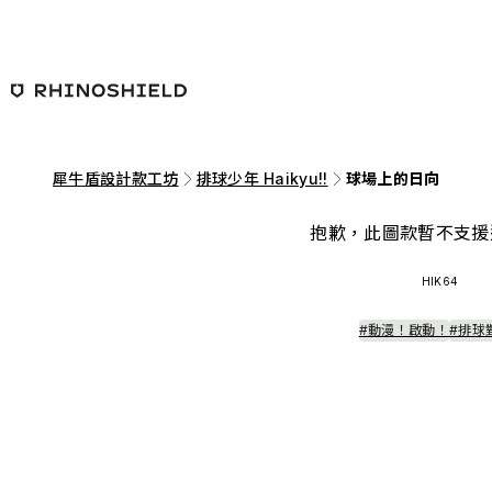
跳至主要內容
犀牛盾設計款工坊
排球少年 Haikyu!!
球場上的日向
抱歉，此圖款暫不支援
HIK64
#動漫！啟動！
#排球