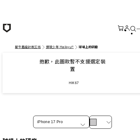
跳至主要內容
犀牛盾設計款工坊
排球少年 Haikyu!!
球場上的研磨
抱歉，此圖款暫不支援選定裝
置
HIK67
iPhone 17 Pro