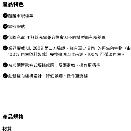
產品特色
超越軍規標準
緊密服貼
無線充電 ＊無線充電兼容性會因不同機型而有所差異
業界權威 UL 2809 第三方驗證，擁有至少 91% 的再生內容物（由
100% 再生塑料製成）完整追溯回收來源，100% 可循環再生。
奈米碳管電容式觸控感應：反應靈敏、操作更精準
創新雙向結構設計：降低誤觸、操作更流暢
產品規格
材質