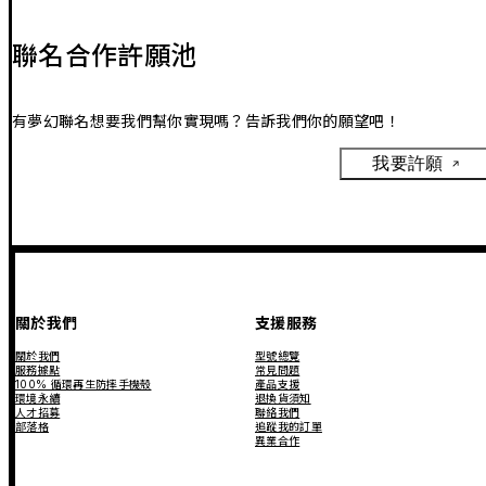
聯名合作許願池
有夢幻聯名想要我們幫你實現嗎？告訴我們你的願望吧！
我要許願
關於我們
支援服務
關於我們
型號總覽
服務據點
常見問題
100% 循環再生防摔手機殼
產品支援
環境永續
退換貨須知
人才招募
聯絡我們
部落格
追蹤我的訂單
異業合作