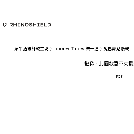
跳至主要內容
犀牛盾設計款工坊
Looney Tunes 樂一通
兔巴哥貼紙款
抱歉，此圖款暫不支援
PQ31