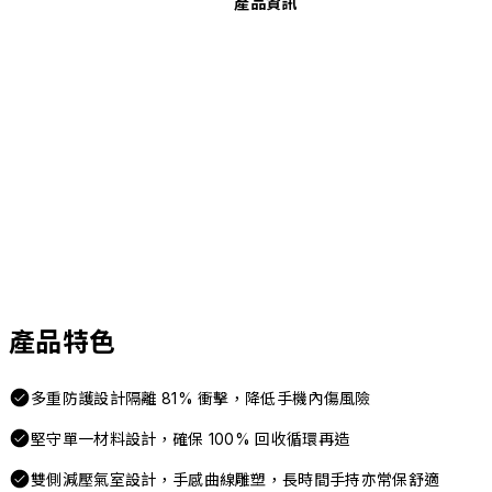
產品資訊
產品特色
多重防護設計隔離 81% 衝擊，降低手機內傷風險
堅守單一材料設計，確保 100% 回收循環再造
雙側減壓氣室設計，手感曲線雕塑，長時間手持亦常保舒適