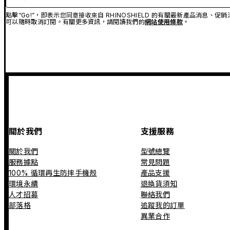
點擊“Go!”，即表示您同意接收來自 RHINOSHIELD 的有關最新產品消息
可以隨時取消訂閱。有關更多資訊，請閱讀我們的
網站使用條款
。
關於我們
支援服務
關於我們
型號總覽
服務據點
常見問題
100% 循環再生防摔手機殼
產品支援
環境永續
退換貨須知
人才招募
聯絡我們
部落格
追蹤我的訂單
異業合作