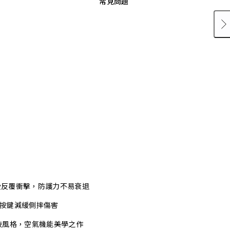
常見問題
承受反覆衝擊，防護力不易衰退
式按鍵減緩側摔傷害
技風格，空氣機能美學之作