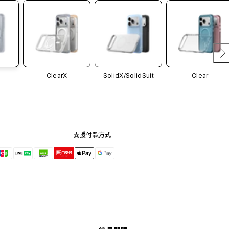
ClearX
SolidX/
SolidSuit
Clear
支援付款方式