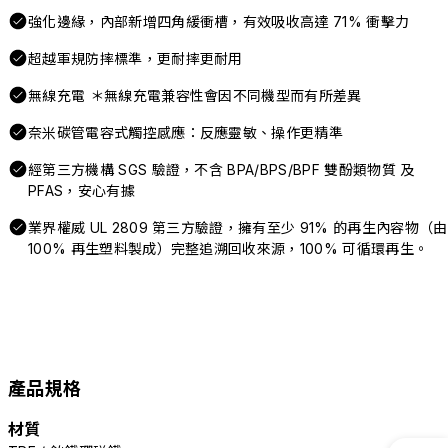
強化邊緣，內部新增四角緩衝槽，有效吸收高達 71% 衝擊力
超越軍規防摔標準，更耐摔更耐用
無線充電 ＊無線充電兼容性會因不同機型而有所差異
奈米碳管電容式觸控感應：反應靈敏、操作更精準
經第三方機構 SGS 驗證，不含 BPA/BPS/BPF 雙酚類物質 及
PFAS，安心有據
業界權威 UL 2809 第三方驗證，擁有至少 91% 的再生內容物（由
100% 再生塑料製成）完整追溯回收來源，100% 可循環再生。
產品規格
材質