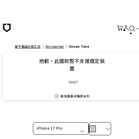
跳至主要內容
犀牛盾設計款工坊
Niniwanted
Onsen Time
抱歉，此圖款暫不支援選定裝
置
OH27
點我看春日霧透系列
iPhone 17 Pro