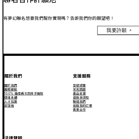
有夢幻聯名想要我們幫你實現嗎？告訴我們你的願望吧！
我要許願
關於我們
支援服務
關於我們
型號總覽
服務據點
常見問題
100% 循環再生防摔手機殼
產品支援
環境永續
退換貨須知
人才招募
聯絡我們
部落格
追蹤我的訂單
異業合作
法律聲明