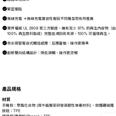
緊密服貼
無線充電 ＊無線充電兼容性會因不同機型而有所差異
業界權威 UL 2809 第三方驗證，擁有至少 91% 的再生內容物（由
100% 再生塑料製成）完整追溯回收來源，100% 可循環再生。
奈米碳管電容式觸控感應：反應靈敏、操作更精準
創新雙向結構設計：降低誤觸、操作更流暢
產品規格
材質
手機殼：聚酯化合物 (犀牛盾獨家研發高韌性無毒材料)、釹鐵硼磁鐵
按鈕：TPE