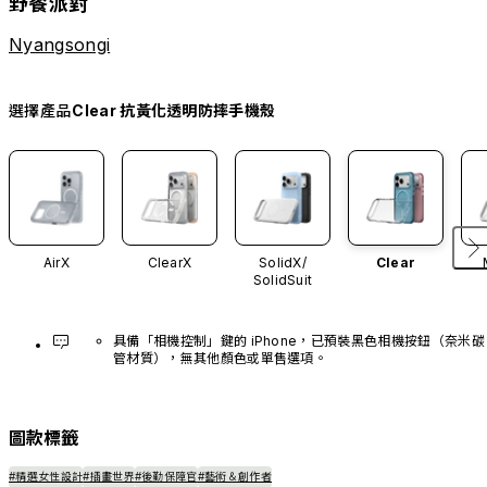
野餐派對
Nyangsongi
選擇產品
Clear 抗黃化透明防摔手機殼
AirX
ClearX
SolidX/
Clear
SolidSuit
具備「相機控制」鍵的 iPhone，已預裝黑色相機按鈕（奈米碳
管材質），無其他顏色或單售選項。
圖款標籤
#精選女性設計
#插畫世界
#後勤保障官
#藝術＆創作者