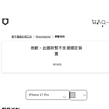
跳至主要內容
犀牛盾設計款工坊
Nyangsongi
野餐派對
抱歉，此圖款暫不支援選定裝
置
NYA05
iPhone 17 Pro