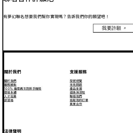
有夢幻聯名想要我們幫你實現嗎？告訴我們你的願望吧！
我要許願
關於我們
支援服務
關於我們
型號總覽
服務據點
常見問題
100% 循環再生防摔手機殼
產品支援
環境永續
退換貨須知
人才招募
聯絡我們
部落格
追蹤我的訂單
異業合作
法律聲明