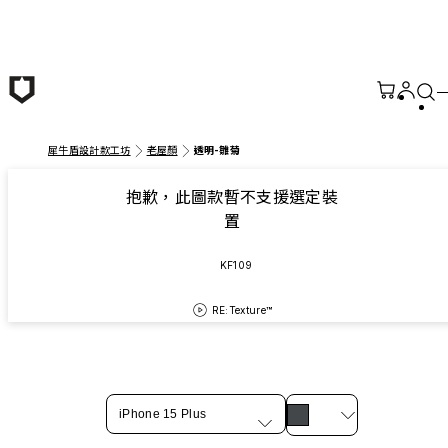
跳至主要內容
犀牛盾設計款工坊
老屋顏
透明-雛菊
抱歉，此圖款暫不支援選定裝
置
KF109
RE:Texture™
iPhone 15 Plus