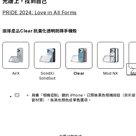
光譜上，找到自己
PRIDE 2024: Love in All Forms
選擇產品
Clear 抗黃化透明防摔手機殼
AirX
SolidX/
Clear
Mod NX
Mo
SolidSuit
具備「相機控制」鍵的 iPhone，已預裝黑色相機按鈕（奈米碳
管材質），無其他顏色或單售選項。