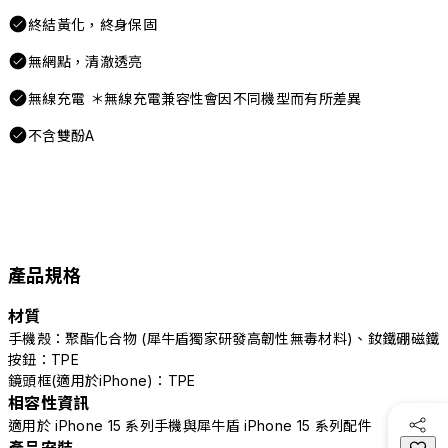
終結黃化，終身保固
無網點，清澈透亮
無線充電 ＊無線充電兼容性會因不同機型而有所差異
不含雙酚A
產品規格
材質
手機殼：聚酯化合物 (犀牛盾獨家研發高韌性無毒材料)、釹鐵硼磁鐵
按鈕：TPE
鏡頭框(適用於iPhone)：TPE
相容性資訊
適用於 iPhone 15 系列手機與犀牛盾 iPhone 15 系列配件