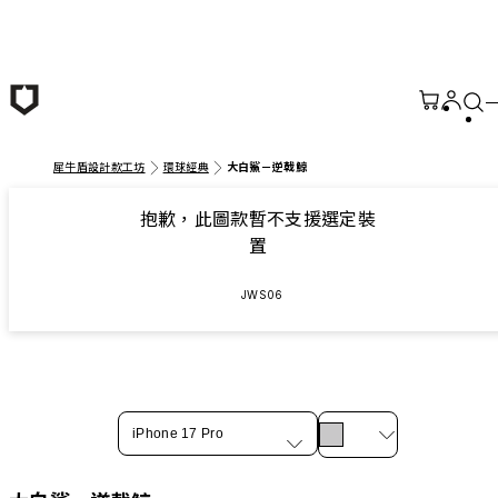
跳至主要內容
犀牛盾設計款工坊
環球經典
大白鯊－逆戟鯨
抱歉，此圖款暫不支援選定裝
置
JWS06
iPhone 17 Pro