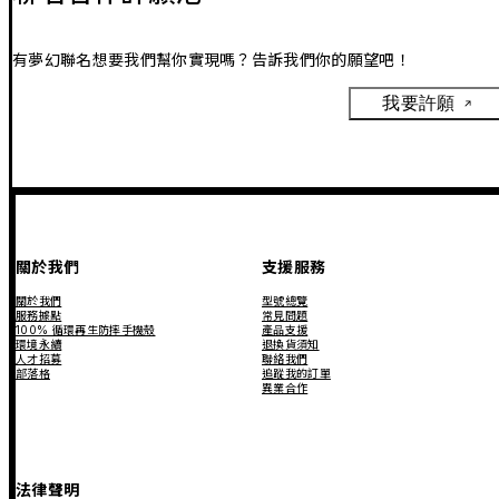
有夢幻聯名想要我們幫你實現嗎？告訴我們你的願望吧！
我要許願
關於我們
支援服務
關於我們
型號總覽
服務據點
常見問題
100% 循環再生防摔手機殼
產品支援
環境永續
退換貨須知
人才招募
聯絡我們
部落格
追蹤我的訂單
異業合作
法律聲明