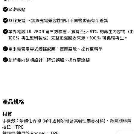
緊密服貼
無線充電 ＊無線充電兼容性會因不同機型而有所差異
業界權威 UL 2809 第三方驗證，擁有至少 91% 的再生內容物（由
100% 再生塑料製成）完整追溯回收來源，100% 可循環再生。
奈米碳管電容式觸控感應：反應靈敏、操作更精準
創新雙向結構設計：降低誤觸、操作更流暢
產品規格
材質
手機殼：聚酯化合物 (犀牛盾獨家研發高韌性無毒材料)、釹鐵硼磁鐵
按鈕：TPE
鏡頭框(適用於iPhone)：TPE