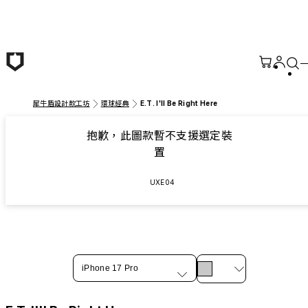
跳至主要內容
犀牛盾設計款工坊
環球經典
E.T. I'll Be Right Here
抱歉，此圖款暫不支援選定裝
置
UXE04
iPhone 17 Pro