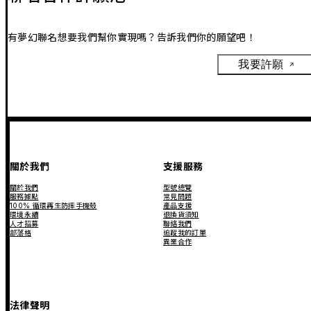
有夢幻聯名想要我們幫你實現嗎？告訴我們你的願望吧！
我要許願
關於我們
支援服務
關於我們
型號總覽
服務據點
常見問題
100% 循環再生防摔手機殼
產品支援
環境永續
退換貨須知
人才招募
聯絡我們
部落格
追蹤我的訂單
異業合作
法律聲明