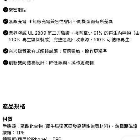
緊密服貼
無線充電 ＊無線充電兼容性會因不同機型而有所差異
業界權威 UL 2809 第三方驗證，擁有至少 91% 的再生內容物（由
100% 再生塑料製成）完整追溯回收來源，100% 可循環再生。
奈米碳管電容式觸控感應：反應靈敏、操作更精準
創新雙向結構設計：降低誤觸、操作更流暢
產品規格
材質
手機殼：聚酯化合物 (犀牛盾獨家研發高韌性無毒材料)、釹鐵硼磁鐵
按鈕：TPE
鏡頭框(適用於iPhone)：TPE