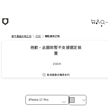
跳至主要內容
犀牛盾設計款工坊
ZOE
霓虹混沌之悅
抱歉，此圖款暫不支援選定裝
置
ZOE01
點我看春日霧透系列
iPhone 17 Pro