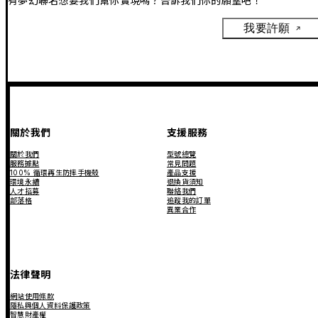
有夢幻聯名想要我們幫你實現嗎？告訴我們你的願望吧！
我要許願
關於我們
支援服務
關於我們
型號總覽
服務據點
常見問題
100% 循環再生防摔手機殼
產品支援
環境永續
退換貨須知
人才招募
聯絡我們
部落格
追蹤我的訂單
異業合作
法律聲明
網站使用條款
隱私與個人資料保護政策
智慧財產權