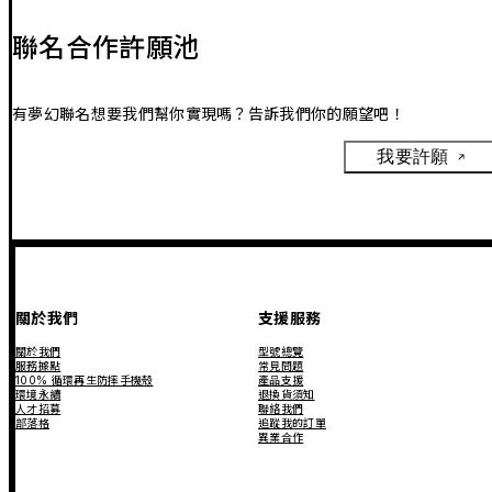
聯名合作許願池
有夢幻聯名想要我們幫你實現嗎？告訴我們你的願望吧！
我要許願
關於我們
支援服務
關於我們
型號總覽
服務據點
常見問題
100% 循環再生防摔手機殼
產品支援
環境永續
退換貨須知
人才招募
聯絡我們
部落格
追蹤我的訂單
異業合作