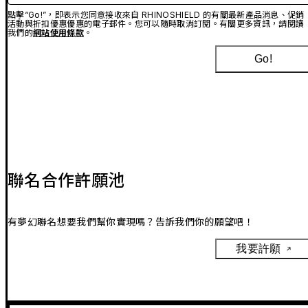
點擊“Go!”，即表示您同意接收來自 RHINOSHIELD 的有關最新產品消息、促銷
活動與折扣優惠優惠的電子郵件。您可以隨時取消訂閱。有關更多資訊，請閱讀
我們的
網站使用條款
。
Go!
聯名合作許願池
有夢幻聯名想要我們幫你實現嗎？告訴我們你的願望吧！
我要許願