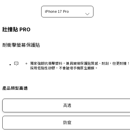
iPhone 17 Pro
壯撞貼 PRO
耐衝擊螢幕保護貼
獨家強韌抗衝擊塑料，兼具玻璃保護貼質感、耐刮，但更耐撞
採用低黏性矽膠，不會破壞手機原生鍍膜。
產品類型
高透
高透
防窺