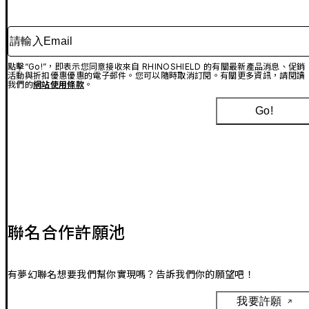
請輸入Email
點擊“Go!”，即表示您同意接收來自 RHINOSHIELD 的有關最新產品消息、促銷
活動與折扣優惠優惠的電子郵件。您可以隨時取消訂閱。有關更多資訊，請閱讀
我們的
網站使用條款
。
Go!
聯名合作許願池
有夢幻聯名想要我們幫你實現嗎？告訴我們你的願望吧！
我要許願