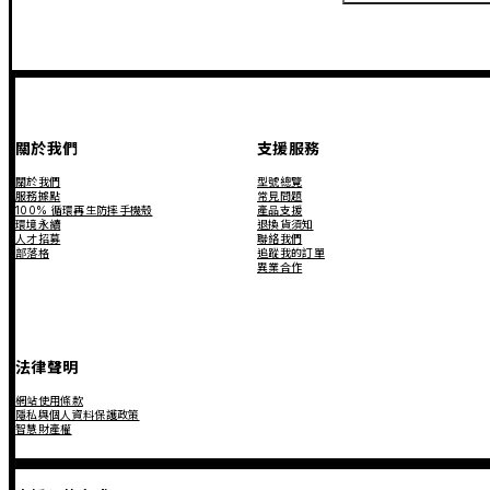
關於我們
支援服務
關於我們
型號總覽
服務據點
常見問題
100% 循環再生防摔手機殼
產品支援
環境永續
退換貨須知
人才招募
聯絡我們
部落格
追蹤我的訂單
異業合作
法律聲明
網站使用條款
隱私與個人資料保護政策
智慧財產權