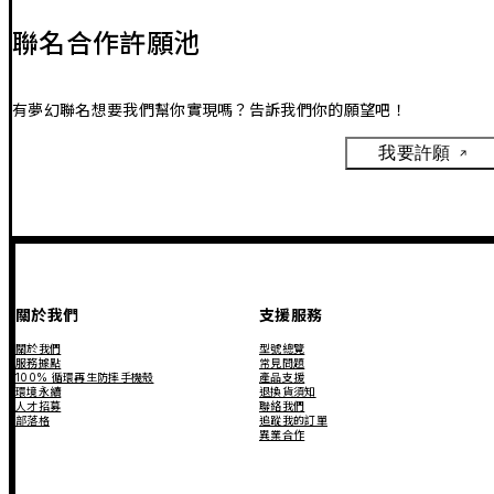
聯名合作許願池
有夢幻聯名想要我們幫你實現嗎？告訴我們你的願望吧！
我要許願
關於我們
支援服務
關於我們
型號總覽
服務據點
常見問題
100% 循環再生防摔手機殼
產品支援
環境永續
退換貨須知
人才招募
聯絡我們
部落格
追蹤我的訂單
異業合作