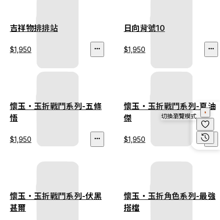
吉祥物排排站
日向背號10
$1,950
$1,950
懷玉・玉折戰鬥系列-五條
懷玉・玉折戰鬥系列-夏油
切換瀏覽模式
悟
傑
$1,950
$1,950
懷玉・玉折戰鬥系列-伏黑
懷玉・玉折角色系列-最強
甚爾
搭檔