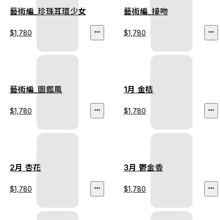
藝術編_珍珠耳環少女
藝術編_接吻
$1,780
$1,780
藝術編_圖鑑風
1月 金桔
$1,780
$1,780
2月 杏花
3月 鬱金香
$1,780
$1,780